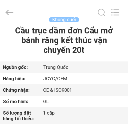
Chongqing
Shanyan
Crane
Machinery
Co.,
Khung cuối
Ltd..
All
Cầu trục dầm đơn Cẩu mở
TRANG
Rights
Reserved.
bánh răng kết thúc vận
CHỦ
chuyển 20t
CÁC
SẢN
Nguồn gốc:
Trung Quốc
PHẨM
Hàng hiệu:
JCYC/OEM
Chứng nhận:
CE & ISO9001
VỀ
Số mô hình:
GL
CHÚNG
Số lượng đặt
1 cặp
TÔI
hàng tối thiểu: