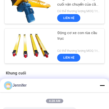
cuối vận chuyển của cần
cẩu
Có thể thương lượng MOQ:1 tập
LIÊN HỆ
Động cơ xe con rùa cầu
trục
Có thể thương lượng MOQ:1 tập
LIÊN HỆ
Khung cuối
Chạy trên cùng cần trục Kết thúc vận chuyển Cầu trục dầm
Jennifer
đôi Cầu trục
Màu vàng Cẩu kết thúc Vận chuyển 1t Khoan phay dầm đơn
4:28 AM
Vận chuyển cầu trục đơn 20t với động cơ chạy