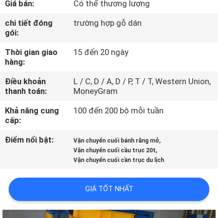
Giá bán:
Có thể thương lượng
THAM
QUAN
chi tiết đóng
trường hợp gỗ dán
gói:
NHÀ
Thời gian giao
15 đến 20 ngày
MÁY
hàng:
Điều khoản
L / C, D / A, D / P, T / T, Western Union,
KIỂM
thanh toán:
MoneyGram
SOÁT
Khả năng cung
100 đến 200 bộ mỗi tuần
CHẤT
cấp:
LƯỢNG
Điểm nổi bật:
,
Vận chuyển cuối bánh răng mở
,
Vận chuyển cuối cầu trục 20t
Vận chuyển cuối cần trục du lịch
LIÊN
HỆ
GIÁ TỐT NHẤT
CHÚNG