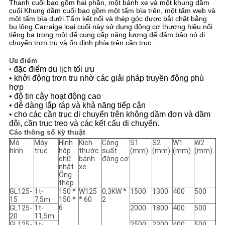
Thanh cuối bao gồm hai phần, một bánh xe và một khung dầm
cuối.Khung dầm cuối bao gồm một tấm bìa trên, một tấm web và
một tấm bìa dưới.Tấm kết nối và thép góc được bắt chặt bằng
CHÍNH
bu lông.Carraige loại cuối này sử dụng động cơ thương hiệu nổi
tiếng ba trong một để cung cấp năng lượng để đảm bảo nó di
SÁCH
chuyển trơn tru và ổn định phía trên cần trục.
BẢO
Ưu điểm
đặc điểm du lịch tối ưu 
• 
MẬT
• khởi động trơn tru nhờ các giải pháp truyền động phù 
hợp 
• độ tin cậy hoạt động cao 
• dễ dàng lắp ráp và khả năng tiếp cận 
• cho các cần trục di chuyển trên không dầm đơn và dầm 
đôi, cần trục treo và các kết cấu di chuyển.
Các thông số kỹ thuật
Mô
Máy
Hình
Kích
Công
S1
S2
W1
W2
hình
trục
hộp
thước
suất
(mm)
(mm)
(mm)
(mm)
chữ
bánh
động cơ
nhật
xe
Ống
thép
GL125-
1t-
150 *
W125
0,3KW *
1500
1300
400
500
15
7,5m
150 *
* 60
2
6
GL125-
1t-
2000
1800
400
500
20
11,5m
GL125-
1t-
2500
2300
400
500