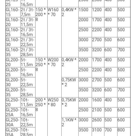
25
16,5m
GL160-
2t / 3t-
150 *
W160
0,4KW *
1500
1200
400
500
15
7,5m
200 *
* 70
2
8
GL160-
2t / 3t-
2000
1700
400
500
20
11,5m
GL160-
2t / 3t-
2500
2200
400
500
25
16,5m
GL160-
2t / 3t-
3000
2700
500
600
30
22,5m
GL160-
2t / 3t-
3500
3200
600
700
35
28,5m
GL200-
5t-
150 *
W200
0,4KW *
2000
1700
400
500
20
11,5m
250 *
* 70
2
8
GL200-
5t-
2500
2200
400
500
25
16,5m
GL200-
5t-
0,75KW
3000
2700
500
600
30
22,5m
* 2
GL200-
5t-
3500
3200
600
700
35
28,5m
GL250-
10t-
200 *
W250
0,75KW
2000
1600
400
500
20
11,5m
250 *
* 80
* 2
8
GL250-
10t-
2500
2100
500
600
25A
16,5m
GL250-
10t-
1,1KW *
3000
2600
500
600
30A
22,5m
2
GL250-
10t-
3500
3100
700
800
35A
28,5m