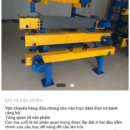
TÔI
TIN
TỨC
YÊU
CẦU
BÁO
GIÁ
SƠ
Mô tả sản phẩm
ĐỒ
Vận chuyển hàng đầu chung cho cầu trục dầm đơn có bánh
răng hở
TRANG
Tổng quan về sản phẩm
Các toa cuối là bộ phận quan trọng được lắp đặt ở hai đầu dầm
WEB
chính của cầu trục để nâng đỡ cầu lên trời.