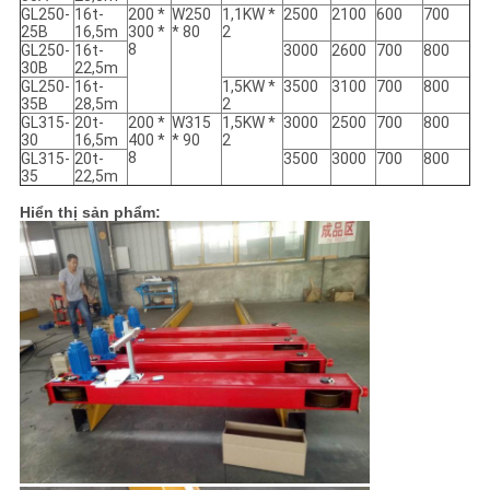
GL250-
16t-
200 *
W250
1,1KW *
2500
2100
600
700
25B
16,5m
300 *
* 80
2
8
GL250-
16t-
3000
2600
700
800
30B
22,5m
GL250-
16t-
1,5KW *
3500
3100
700
800
35B
28,5m
2
GL315-
20t-
200 *
W315
1,5KW *
3000
2500
700
800
30
16,5m
400 *
* 90
2
8
GL315-
20t-
3500
3000
700
800
35
22,5m
Hiển thị sản phẩm: