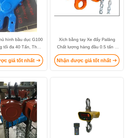
hủ hình bầu dục G100
Xích bằng tay Xe đẩy Palăng
ng tối đa 40 Tấn, Thép
Chất lượng hàng đầu 0.5 tấn 1
 cường độ cao và Giới
tấn 2 tấn Chuỗi di chuyển Khối
ợc giá tốt nhất
Nhận được giá tốt nhất
rọng phá vỡ gấp 4 lần
cuộn Container Beam Rail