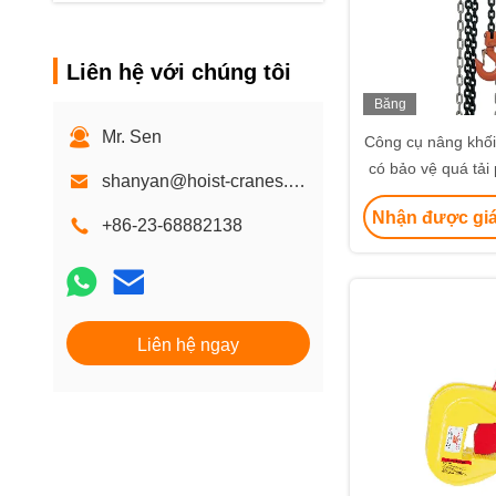
Liên hệ với chúng tôi
Băng
hình
Mr. Sen
Công cụ nâng khối
có bảo vệ quá tải
shanyan@hoist-cranes.com
mỏ nông nghiệp 
Nhận được giá
công trình 
+86-23-68882138
Liên hệ ngay