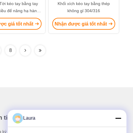
Tời kéo tay bằng tay
Khối xích kéo tay bằng thép
hiều để nâng hạ hàng
không gỉ 304/316
hóa
ợc giá tốt nhất
Nhận được giá tốt nhất
8
 tin của chúng tôi
Laura
 ký nhận bản tin của chúng tôi để được giảm giá và