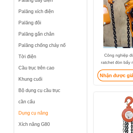
Palăng dây điện
Palăng xích điện
Palăng đôi
Palăng gắn chân
Palăng chống cháy nổ
Công nghiệp đò
Tời điện
ratchet đòn bẩy 
Cầu trục trên cao
chuỗi tải CE 
Nhận được giá
Khung cuối
Bộ dụng cụ cầu trục
cần cẩu
Dụng cụ nâng
Xích nâng G80