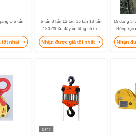
gang 1-5 tấn
6 tấn 8 tấn 12 tấn 15 tấn 18 tấn
Di động 3T
180 độ Xe đẩy xe tăng có thể
Ròng rọc 
điều khiển được Xe đẩy hàng
 tốt nhất
Nhận được giá tốt nhất
Nhận đư
hóa
Băng
hình