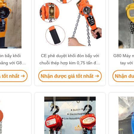
n bẩy khối
CE phê duyệt khối đòn bẩy với
G80 Máy n
nâng với G80
chuỗi thép hợp kim 0,75 tấn đến
tay vớ
phê duyệt
9 tấn công suất
 tốt nhất
Nhận được giá tốt nhất
Nhận đư