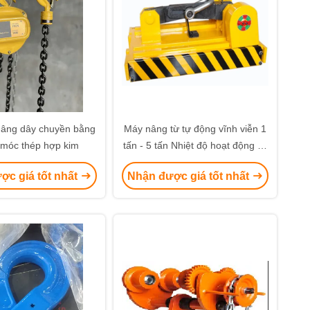
âng dây chuyền bằng
Máy nâng từ tự động vĩnh viễn 1
i móc thép hợp kim
tấn - 5 tấn Nhiệt độ hoạt động ＜
80oC
ợc giá tốt nhất
Nhận được giá tốt nhất