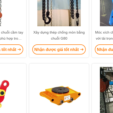
 chuỗi cầm tay
Xây dựng thép chống mòn bằng
Móc xích c
 phù hợp trong
chuỗi G80
với tải trọ
điện và các
carbon rèn
 tốt nhất
Nhận được giá tốt nhất
Nhận đư
xây dựng
hạn tải t