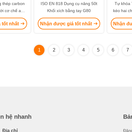
 thép carbon
ISO EN 818 Dụng cụ nâng 50t
Tự khóa 
ới cơ chế an
Khối xích bằng tay G80
kéo hai c
 tấm thép
 tốt nhất
Nhận được giá tốt nhất
Nhận đư
1
2
3
4
5
6
7
ên hệ nhanh
Bản
Địa chỉ
Đăng