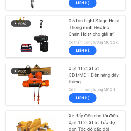
20T
LIÊN HỆ
THAM
QUAN
0.5Ton Light Stage Hoist
NHÀ
12
Thông minh Electric
MÁY
Chain Hoist cho giải trí
Palăng đôi
Có thể thương lượng MOQ:2 chiếc
LIÊN HỆ
KIỂM
SOÁT
0.5t 1t 2t 3t 5t
CHẤT
CD1/MD1 Điện nâng dây
thừng
LƯỢNG
11
Có thể thương lượng MOQ:1 mảnh
LIÊN HỆ
LIÊN
Palăng gắn chân
HỆ
Xe đẩy điện cho tời điện
CHÚNG
0,5t 1t 2t 3t 5t Tốc độ
đơn Tốc độ gấp đôi