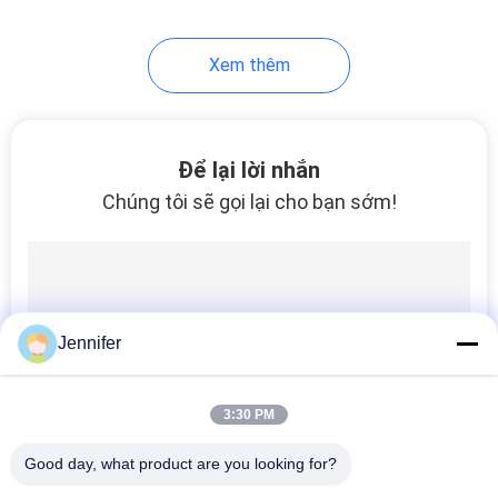
21
Xem thêm
Bộ dụng cụ cầu trục
Để lại lời nhắn
Chúng tôi sẽ gọi lại cho bạn sớm!
10
cần cẩu
Jennifer
3:30 PM
Good day, what product are you looking for?