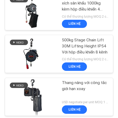
xích sân khấu 1000kg
BẢO
kèm hộp điều khiển 4
MẬT
32
kênh
Có thể thương lượng MOQ:2 chiếc
LIÊN HỆ
Cầu trục trên cao
500kg Stage Chain Lift
30M Lifting Height IP54
Với hộp điều khiển 8 kênh
Có thể thương lượng MOQ:2 chiếc
LIÊN HỆ
36
Thang nâng với công tắc
Khung cuối
giới hạn xoay
USD negotiate per unit MOQ:1 đơn vị
LIÊN HỆ