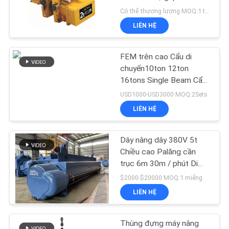
TÔI
Có thể thương lượng MOQ:1 tập
LIÊN HỆ
YÊU
17
CẦU
Palăng chống cháy
FEM trên cao Cẩu di
BÁO
chuyển10ton 12ton
nổ
16tons Single Beam Cẩu
GIÁ
cầu với máy nâng điện
USD1000-USD3000 MOQ:2Sets
LIÊN HỆ
SƠ
ĐỒ
Dây nâng dây 380V 5t
60
TRANG
Chiều cao Palăng cần
trục 6m 30m / phút Di
WEB
Tời điện
chuyển
$2000-$20000 MOQ:1 miếng
LIÊN HỆ
CHÍNH
SÁCH
Thùng đựng máy nâng