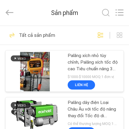
Chongqing
Shanyan
Crane
Sản phẩm
Machinery
Co.,
Ltd..
All
TRANG
Rights
219
Reserved.
Tất cả sản phẩm
CHỦ
Palăng dây điện
Palăng xích nhỏ tùy
CÁC
chỉnh, Palăng xích tốc độ
SẢN
cao Tiêu chuẩn nâng 3
mét
PHẨM
$1000-$10000 MOQ:1 đơn vị
LIÊN HỆ
98
VỀ
Palăng dây điện Loại
CHÚNG
Palăng xích điện
Châu Âu với tốc độ nâng
TÔI
thay đổi Tốc độ di
chuyển 3,2T 5T 10T 16T
Có thể thương lượng MOQ:1 bộ