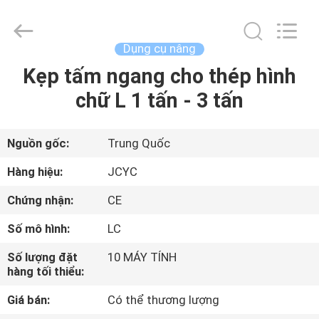
Chongqing
Shanyan
Crane
Machinery
Co.,
Dụng cụ nâng
Ltd..
All
Kẹp tấm ngang cho thép hình
TRANG
Rights
Reserved.
chữ L 1 tấn - 3 tấn
CHỦ
CÁC
Nguồn gốc:
Trung Quốc
SẢN
Hàng hiệu:
JCYC
PHẨM
Chứng nhận:
CE
Số mô hình:
LC
VỀ
Số lượng đặt
10 MÁY TÍNH
CHÚNG
hàng tối thiểu:
TÔI
Giá bán:
Có thể thương lượng