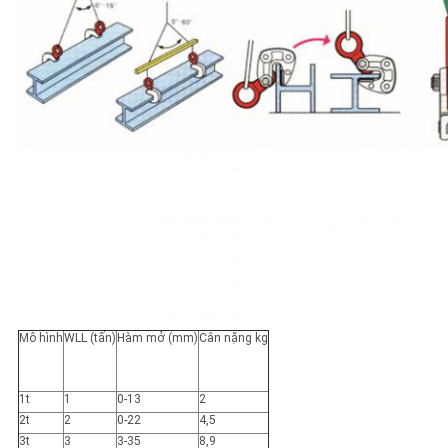
CHÍNH
SÁCH
BẢO
MẬT
Mô hình
WLL (tấn)
Hàm mở (mm)
Cân nặng kg
1t
1
0-13
2
2t
2
0-22
4,5
3t
3
3-35
8,9