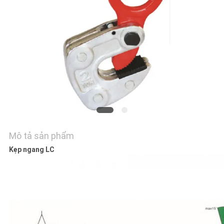
TÔI
TIN
TỨC
YÊU
CẦU
BÁO
GIÁ
Mô tả sản phẩm
Kẹp ngang LC
SƠ
ĐỒ
TRANG
WEB