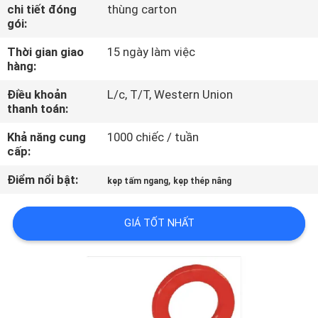
THAM
chi tiết đóng
thùng carton
gói:
QUAN
Thời gian giao
15 ngày làm việc
NHÀ
hàng:
MÁY
Điều khoản
L/c, T/T, Western Union
thanh toán:
KIỂM
Khả năng cung
1000 chiếc / tuần
SOÁT
cấp:
CHẤT
Điểm nổi bật:
,
kẹp tấm ngang
kẹp thép nâng
LƯỢNG
GIÁ TỐT NHẤT
LIÊN
HỆ
CHÚNG