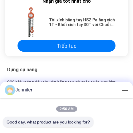
Nhận giá tốt nhất cho
Tời xích bằng tay HSZ Palăng xích
1T - Khối xích tay 30T với Chuỗi
G80 CE / ISO
Tiếp tục
Dụng cụ nâng
G80 Máy nâng dây chuyền bằng tay với móc thép hợp kim
Jennifer
Máy nâng từ tự động vĩnh viễn 1 tấn - 5 tấn Nhiệt độ hoạt động
＜ 80oC
2:56 AM
Kẹp thép tấm đôi cho các tấm thép đơn hoặc đa với góc nâng
60 °
Good day, what product are you looking for?