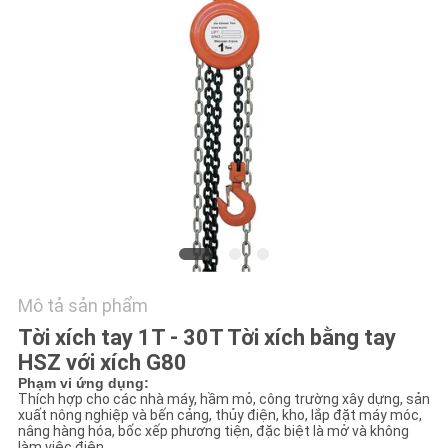
TÔI
TIN
TỨC
YÊU
CẦU
BÁO
GIÁ
Mô tả sản phẩm
SƠ
Tời xích tay 1T - 30T Tời xích bằng tay
HSZ với xích G80
ĐỒ
Phạm vi ứng dụng:
TRANG
Thích hợp cho các nhà máy, hầm mỏ, công trường xây dựng, sản
xuất nông nghiệp và bến cảng, thủy điện, kho, lắp đặt máy móc,
WEB
nâng hàng hóa, bốc xếp phương tiện, đặc biệt là mở và không
làm việc điện.