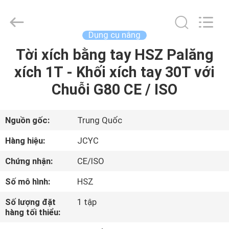
Chongqing
Shanyan
Crane
Machinery
Co.,
Dụng cụ nâng
Ltd..
All
Tời xích bằng tay HSZ Palăng
TRANG
Rights
Reserved.
xích 1T - Khối xích tay 30T với
CHỦ
Chuỗi G80 CE / ISO
CÁC
SẢN
Nguồn gốc:
Trung Quốc
PHẨM
Hàng hiệu:
JCYC
Chứng nhận:
CE/ISO
VỀ
Số mô hình:
HSZ
CHÚNG
Số lượng đặt
1 tập
TÔI
hàng tối thiểu: