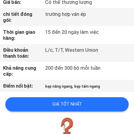
Giá bán:
Có thể thương lượng
THAM
QUAN
chi tiết đóng
trường hợp ván ép
gói:
NHÀ
Thời gian giao
15 đến 20 ngày làm việc
MÁY
hàng:
Điều khoản
L/c, T/T, Western Union
KIỂM
thanh toán:
SOÁT
Khả năng cung
200 đến 300 bộ mỗi tuần
CHẤT
cấp:
LƯỢNG
Điểm nổi bật:
,
kẹp nâng ngang
kẹp tấm ngang
LIÊN
GIÁ TỐT NHẤT
HỆ
CHÚNG