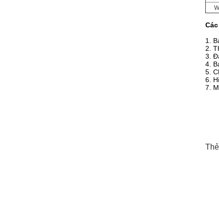
W
Các
1. B
2. T
3. Đ
4. B
5. C
6. H
7. 
Thẻ