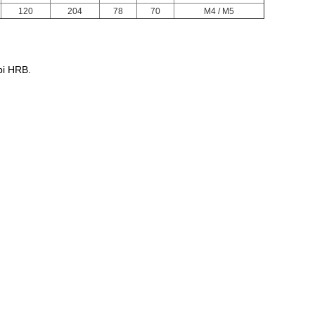
120
204
78
70
M4 / M5
bi HRB.