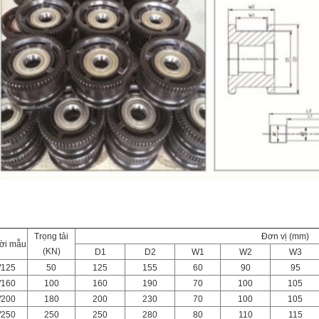
Trọng tải
Đơn vị (mm)
ời mẫu
(KN)
D1
D2
W1
W2
W3
125
50
125
155
60
90
95
160
100
160
190
70
100
105
200
180
200
230
70
100
105
250
250
250
280
80
110
115