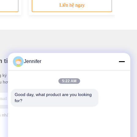
Liên hệ ngay
 tin của chúng tôi
Jennifer
 ký nhận bản tin của chúng tôi để được giảm giá và
5:22 AM
u hơn nữa.
Good day, what product are you looking 
for?