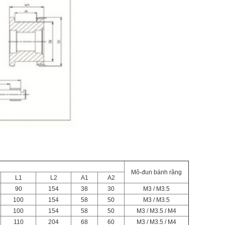
Mô-đun bánh răng
L1
L2
A1
A2
90
154
38
30
M3 / M3.5
100
154
58
50
M3 / M3.5
100
154
58
50
M3 / M3.5 / M4
110
204
68
60
M3 / M3.5 / M4