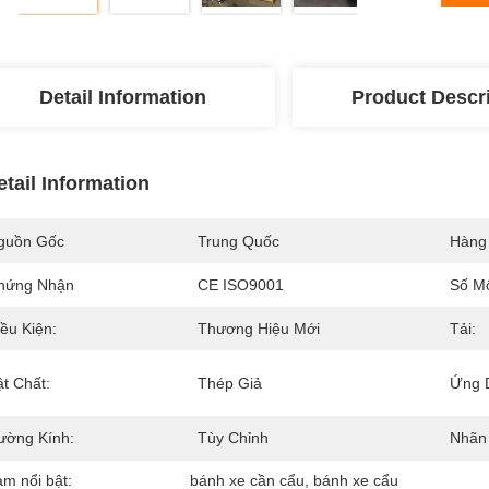
Detail Information
Product Descr
etail Information
guồn Gốc
Trung Quốc
Hàng
hứng Nhận
CE ISO9001
Số M
ều Kiện:
Thương Hiệu Mới
Tải:
ật Chất:
Thép Giả
Ứng 
ường Kính:
Tùy Chỉnh
Nhãn 
àm nổi bật:
bánh xe cần cẩu
, 
bánh xe cẩu