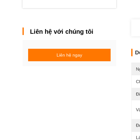
Liên hệ với chúng tôi
D
Liên hệ ngay
N
C
Đi
V
Đ
L