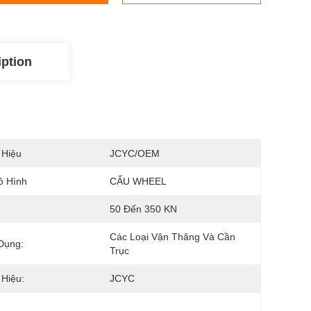
iption
 Hiệu
JCYC/OEM
ô Hình
CẨU WHEEL
50 Đến 350 KN
Các Loại Vận Thăng Và Cần 
Dụng:
Trục
Hiệu:
JCYC