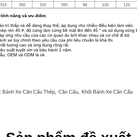
315
350
315
355
90
120
125
 tính năng và ưu điểm:
ảo trì thấp và dễ dàng thay thế, áp dụng cho nhiều điều kiện làm việc.
hép rèn 45 #, độ cứng làm cứng bề mặt lên đến 45 ° và sử dụng vòng 
áp ứng nhu cầu của các cơ quan du lịch khác nhau và cơ chế đi bộ.
ánh xe tùy chỉnh theo yêu cầu của phi tiêu chuẩn là khả thi.
hất lượng cao và ứng dụng rộng rãi.
iệu suất tuyệt vời và bảo hành 1 năm.
Mẫu, OEM và ODM là ok.
:
Bánh Xe Cần Cẩu Thép
,
Cần Cẩu
,
Khối Bánh Xe Cần Cẩu